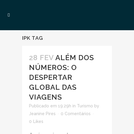
IPK TAG
28 FEV
ALÉM DOS
NÚMEROS: O
DESPERTAR
GLOBAL DAS
VIAGENS
Publicado em 19:29h
in
Turismo
by
Jeanine Pires
0 Comentários
0
Likes