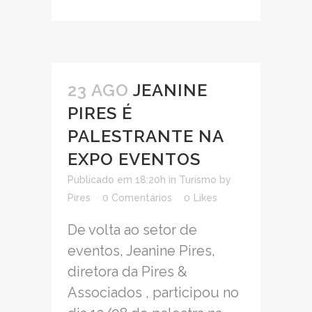
23 AGO
JEANINE
PIRES É
PALESTRANTE NA
EXPO EVENTOS
Publicado em 18:20h
in
Turismo
by
Pires
0 Comentários
0
Likes
De volta ao setor de
eventos, Jeanine Pires,
diretora da Pires &
Associados , participou no