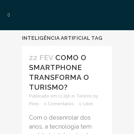
INTELIGÊNCIA ARTIFICIAL TAG
22 FEV
COMO O
SMARTPHONE
TRANSFORMA O
TURISMO?
Publicado em 11:25h
in
Turismo
by
Pires
0 Comentários
0
Likes
Com o desenrolar dos
anos, a tecnologia tem