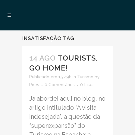
INSATISFAÇÃO TAG
14 AGO
TOURISTS.
GO HOME!
Publicado em 15:29h
in
Turismo
by
Pires
0 Comentários
0
Likes
Já abordei aqui no blog, no
artigo intitulado “A visita
indesejada”, a questão da
“superexpansão” do
Turismo na Espanha: a