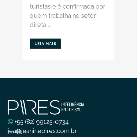
turistas e é confirmada por
quem trabalha no setor
direta...
LEIA MAIS
+55 (82) 99125-0734
jea@jeaninepires.com.br