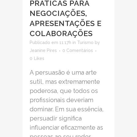
PRÁTICAS PARA
NEGOCIAÇÕES,
APRESENTAÇÕES E
COLABORAÇÕES
Publicado em 11:17h
in
Turismo
by
Jeanine Pires
0 Comentários
0
Likes
A persuasão é uma arte
sutil, mas extremamente
poderosa, que todos os
profissionais deveriam
dominar. Em sua essência,
persuadir significa
influenciar eficazmente as
pessoas ao seu redor,