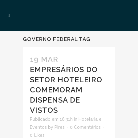
GOVERNO FEDERAL TAG
19 MAR
EMPRESÁRIOS DO
SETOR HOTELEIRO
COMEMORAM
DISPENSA DE
VISTOS
Publicado em 16:31h
in
Hotelaria e
Eventos
by
Pires
0 Comentários
0
Likes