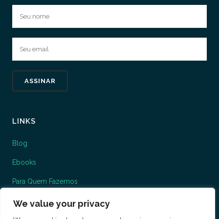
LINKS
Blog
Ebooks
Para Quem Fazemos
O que fazemos
We value your privacy