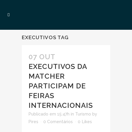
EXECUTIVOS TAG
07 OUT
EXECUTIVOS DA
MATCHER
PARTICIPAM DE
FEIRAS
INTERNACIONAIS
Publicado em 15:47h
in
Turismo
by
Pires
0 Comentários
0
Likes