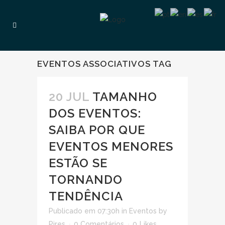
EVENTOS ASSOCIATIVOS TAG
20 JUL
TAMANHO
DOS EVENTOS:
SAIBA POR QUE
EVENTOS MENORES
ESTÃO SE
TORNANDO
TENDÊNCIA
Publicado em 07:30h
in
Eventos
by
Pires
0 Comentários
0
Likes