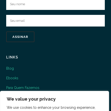
LINKS
Blog
Ebooks
Para Quem Fazemos
O que fazemos
We value your privacy
We use cookies to enhance your browsing experience,