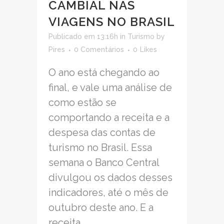
CAMBIAL NAS
VIAGENS NO BRASIL
Publicado em 13:16h
in
Turismo
by
Pires
0 Comentários
0
Likes
O ano está chegando ao
final, e vale uma análise de
como estão se
comportando a receita e a
despesa das contas de
turismo no Brasil. Essa
semana o Banco Central
divulgou os dados desses
indicadores, até o mês de
outubro deste ano. E a
receita...