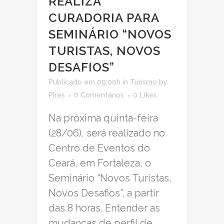
REALIZA
CURADORIA PARA
SEMINÁRIO “NOVOS
TURISTAS, NOVOS
DESAFIOS”
Publicado em 09:00h
in
Turismo
by
Pires
0 Comentários
0
Likes
Na próxima quinta-feira
(28/06), será realizado no
Centro de Eventos do
Ceará, em Fortaleza, o
Seminário “Novos Turistas,
Novos Desafios”, a partir
das 8 horas. Entender as
mudanças de perfil de