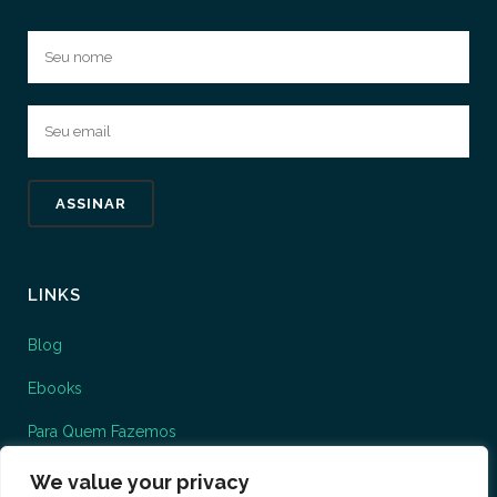
LINKS
Blog
Ebooks
Para Quem Fazemos
O que fazemos
We value your privacy