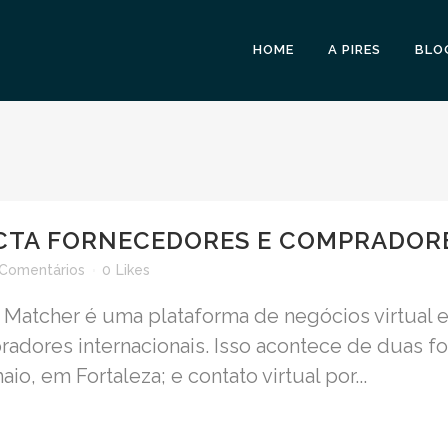
HOME
A PIRES
BLO
TA FORNECEDORES E COMPRADORE
 Comentários
0
Likes
Matcher é uma plataforma de negócios virtual e
radores internacionais. Isso acontece de duas f
io, em Fortaleza; e contato virtual por...