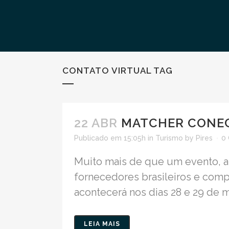
CONTATO VIRTUAL TAG
22 ABR
MATCHER CONEC
Publicado em 15:05h
in
Turismo
by
Pires
0
Muito mais de que um evento, a 
fornecedores brasileiros e comp
acontecerá nos dias 28 e 29 de ma
LEIA MAIS