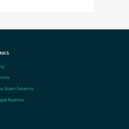
INKS
og
books
ara Quem Fazemos
que fazemos