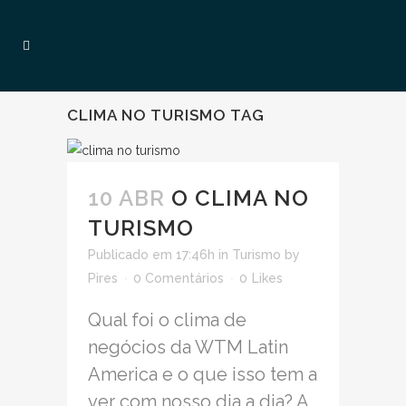
CLIMA NO TURISMO TAG
10 ABR
O CLIMA NO
TURISMO
Publicado em 17:46h
in
Turismo
by
Pires
0 Comentários
0
Likes
Qual foi o clima de
negócios da WTM Latin
America e o que isso tem a
ver com nosso dia a dia? A