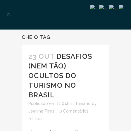
CHEIO TAG
23 OUT
DESAFIOS
(NEM TÃO)
OCULTOS DO
TURISMO NO
BRASIL
Publicado em 11:04h
in
Turismo
by
Jeanine Pires
0 Comentários
0
Likes