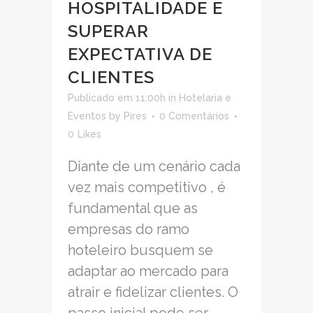
HOSPITALIDADE E
SUPERAR
EXPECTATIVA DE
CLIENTES
Publicado em 11:00h
in
Hotelaria e
Eventos
by
Pires
0 Comentários
0
Likes
Diante de um cenário cada
vez mais competitivo , é
fundamental que as
empresas do ramo
hoteleiro busquem se
adaptar ao mercado para
atrair e fidelizar clientes. O
passo inicial pode ser