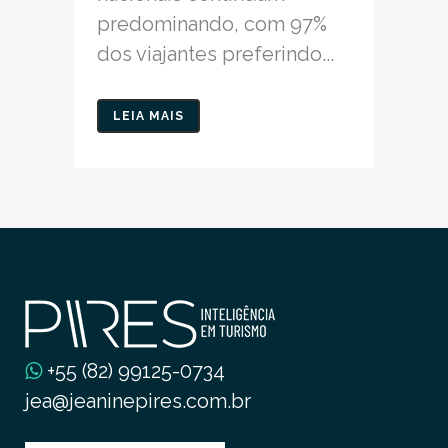
predominando, com 97%
dos viajantes preferindo...
LEIA MAIS
+55 (82) 99125-0734
jea@jeaninepires.com.br