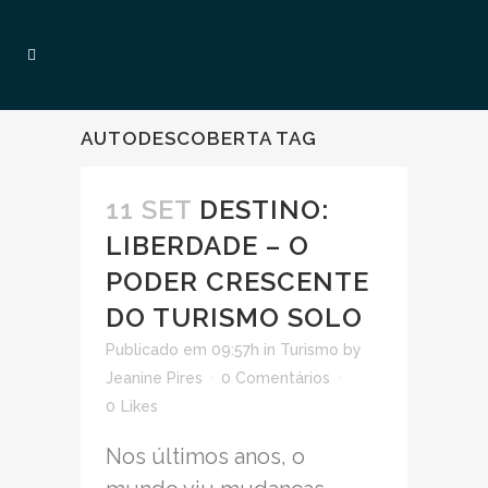
AUTODESCOBERTA TAG
11 SET
DESTINO:
LIBERDADE – O
PODER CRESCENTE
DO TURISMO SOLO
Publicado em 09:57h
in
Turismo
by
Jeanine Pires
0 Comentários
0
Likes
Nos últimos anos, o