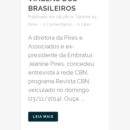
BRASILEIROS
Publicado em 08:28h
in
Turismo
by
Pires
0 Comentários
0
Likes
A diretora da Pires e
Associados e ex-
presidente da Embratur,
Jeanine Pires, concedeu
entrevista à rede CBN,
programa Revista CBN,
veiculado no domingo
(23/11/2014). Ouça: ...
LEIA MAIS