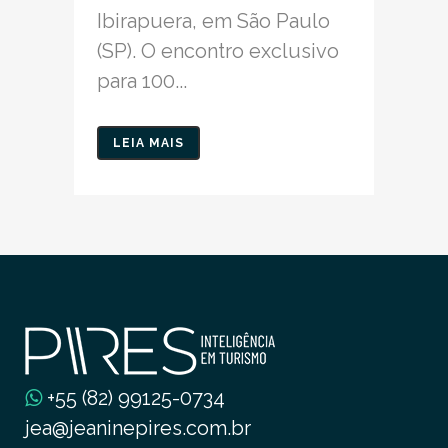
Ibirapuera, em São Paulo
(SP). O encontro exclusivo
para 100...
LEIA MAIS
+55 (82) 99125-0734
jea@jeaninepires.com.br