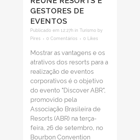
REÚNE RESORTS E
GESTORES DE
EVENTOS
Publicado em 12:27h
in
Turismo
by
Pires
0 Comentários
0
Likes
Mostrar as vantagens e os
atrativos dos resorts para a
realização de eventos
corporativos é o objetivo
do evento "Discover ABR",
promovido pela
Associação Brasileira de
Resorts (ABR) na terça-
feira, 26 de setembro, no
Bourbon Convention