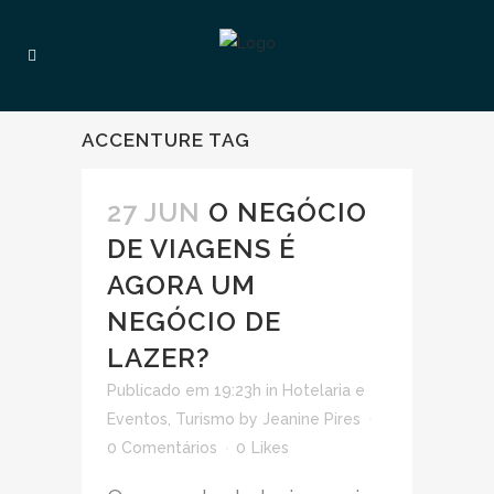
ACCENTURE TAG
27 JUN
O NEGÓCIO
DE VIAGENS É
AGORA UM
NEGÓCIO DE
LAZER?
Publicado em 19:23h
in
Hotelaria e
Eventos
,
Turismo
by
Jeanine Pires
0 Comentários
0
Likes