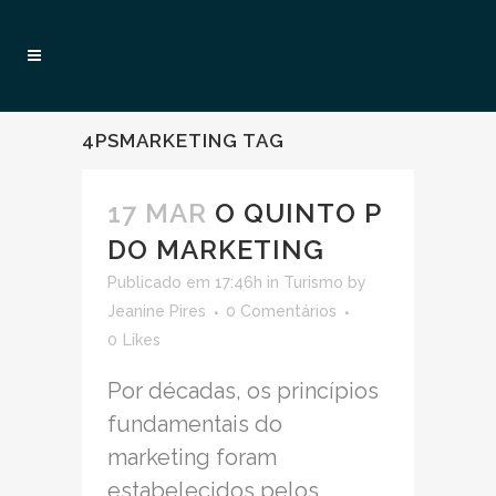
4PSMARKETING TAG
17 MAR
O QUINTO P
DO MARKETING
Publicado em 17:46h
in
Turismo
by
Jeanine Pires
0 Comentários
0
Likes
Por décadas, os princípios
fundamentais do
marketing foram
estabelecidos pelos