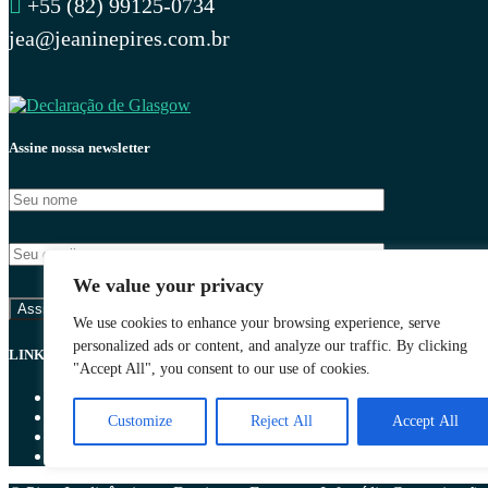
+55 (82) 99125-0734
jea@jeaninepires.com.br
Assine nossa newsletter
We value your privacy
We use cookies to enhance your browsing experience, serve
personalized ads or content, and analyze our traffic. By clicking
LINKS
"Accept All", you consent to our use of cookies.
Blog
Ebooks
Customize
Reject All
Accept All
Para Quem Fazemos
O que fazemos